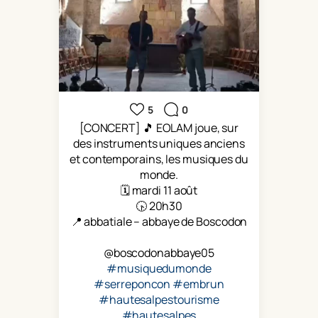
5
0
[CONCERT] 🎵 EOLAM joue, sur
des instruments uniques anciens
et contemporains, les musiques du
monde.
🗓 mardi 11 août
🕟 20h30
📍 abbatiale – abbaye de Boscodon
@boscodonabbaye05
#musiquedumonde
#serreponcon
#embrun
#hautesalpestourisme
#hautesalpes