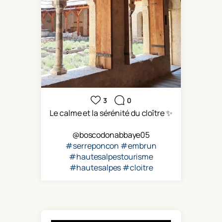
3
0
Le calme et la sérénité du cloître ✨️
@boscodonabbaye05
#serreponcon
#embrun
#hautesalpestourisme
#hautesalpes
#cloitre