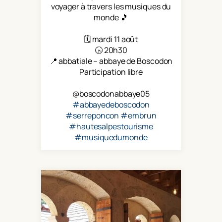
voyager à travers les musiques du
monde 🎵
🗓 mardi 11 août
🕟 20h30
📍 abbatiale – abbaye de Boscodon
Participation libre
@boscodonabbaye05
#abbayedeboscodon
#serreponcon
#embrun
#hautesalpestourisme
#musiquedumonde