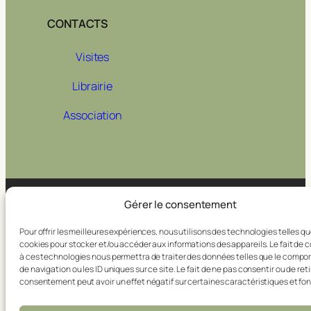
CONTACTS
Visites
Librairie
Association
Gérer le consentement
© 1972-2026 –
Mentions légales
Pour offrir les meilleures expériences, nous utilisons des technologies telles qu
cookies pour stocker et/ou accéder aux informations des appareils. Le fait de 
à ces technologies nous permettra de traiter des données telles que le comp
de navigation ou les ID uniques sur ce site. Le fait de ne pas consentir ou de reti
consentement peut avoir un effet négatif sur certaines caractéristiques et fon