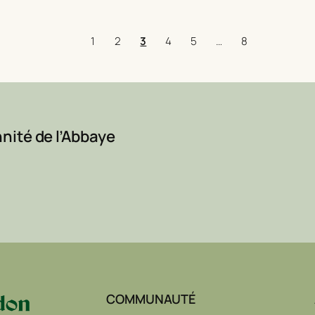
1
2
3
4
5
…
8
nité de l’Abbaye
COMMUNAUTÉ