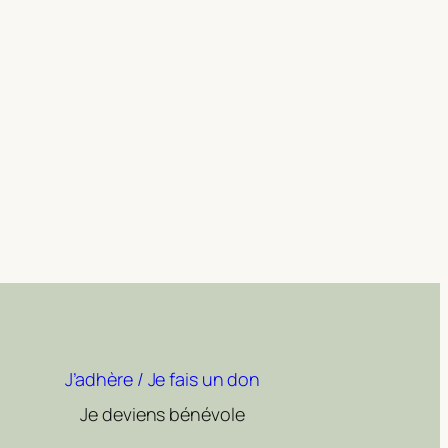
J’adhère / Je fais un don
Je deviens bénévole