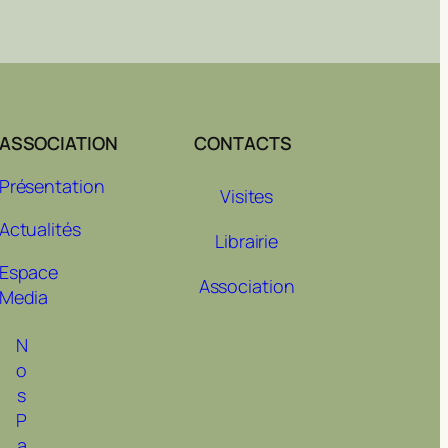
ASSOCIATION
CONTACTS
Présentation
Visites
Actualités
Librairie
Espace
Association
Media
N
o
s
P
a