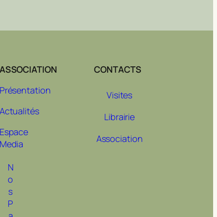
ASSOCIATION
CONTACTS
Présentation
Visites
Actualités
Librairie
Espace
Association
Media
N
o
s
P
a