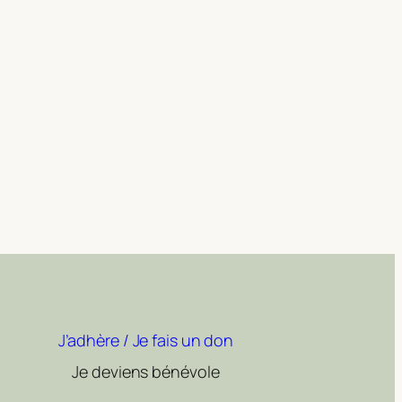
J’adhère / Je fais un don
Je deviens bénévole