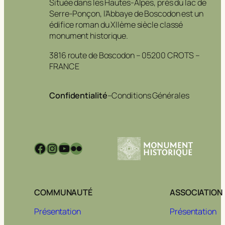
Située dans les Hautes-Alpes, près du lac de
Serre-Ponçon, l’Abbaye de Boscodon est un
édifice roman du XIIème siècle classé
monument historique.
3816 route de Boscodon – 05200 CROTS –
FRANCE
Confidentialité
–
Conditions Générales
Facebook
Instagram
YouTube
Flickr
COMMUNAUTÉ
ASSOCIATION
Présentation
Présentation