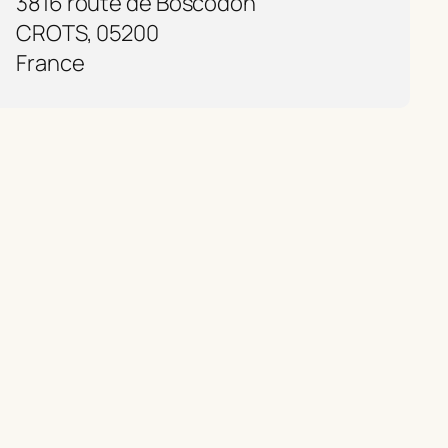
3816 route de Boscodon
CROTS, 05200
France