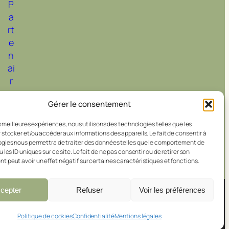
P
a
rt
e
n
ai
r
e
Gérer le consentement
s
es meilleures expériences, nous utilisons des technologies telles que les
 stocker et/ou accéder aux informations des appareils. Le fait de consentir à
gies nous permettra de traiter des données telles que le comportement de
 les ID uniques sur ce site. Le fait de ne pas consentir ou de retirer son
 peut avoir un effet négatif sur certaines caractéristiques et fonctions.
cepter
Refuser
Voir les préférences
Politique de cookies
Confidentialité
Mentions légales