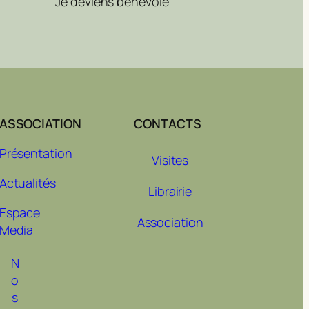
Je deviens bénévole
ASSOCIATION
CONTACTS
Présentation
Visites
Actualités
Librairie
Espace
Association
Media
N
o
s