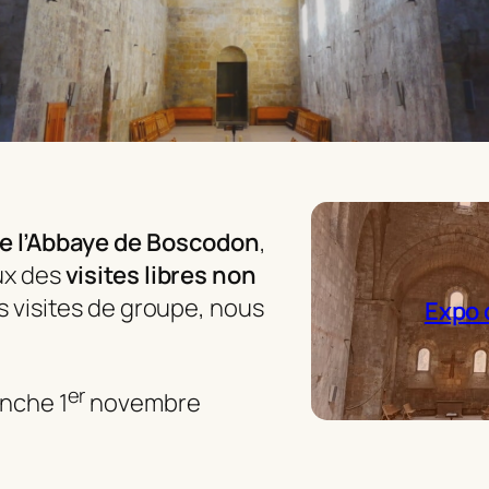
e l’Abbaye de Boscodon
,
ux des
visites libres non
es visites de groupe, nous
Expo 
er
anche 1
novembre