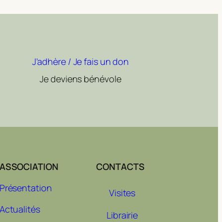
J’adhère / Je fais un don
Je deviens bénévole
ASSOCIATION
CONTACTS
Présentation
Visites
Actualités
Librairie